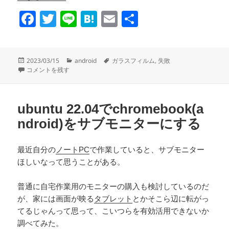
F
T
Li
H
E
共
a
wi
n
at
m
有
c
tt
e
e
ail
投
カ
タ
2023/03/15
android
ガラスフィルム
,
失敗
e
er
n
稿
スマホのガラスフィルムを貼るのを失敗した(ずれた)ときの対処方法 に
テ
グ
コメントを残す
日:
ゴ
b
a
リ
o
ー
ubuntu 22.04でchromebook(a
o
ndroid)をサブモニターにする
k
最近自分の
ノートPC
で作業していると、サブモニター
ほしいなって思うことがある。
普通に自宅作業用のモニターの購入も検討しているのだ
が、家には画面が映る
タブレット
とかそこら辺に転がっ
てるじゃんって思って、こいつらを有効活用できないか
調べてみた。