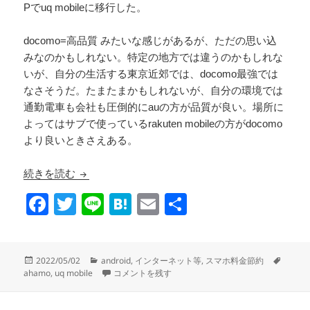
Pでuq mobileに移行した。
docomo=高品質 みたいな感じがあるが、ただの思い込
みなのかもしれない。特定の地方では違うのかもしれな
いが、自分の生活する東京近郊では、docomo最強では
なさそうだ。たまたまかもしれないが、自分の環境では
通勤電車も会社も圧倒的にauの方が品質が良い。場所に
よってはサブで使っているrakuten mobileの方がdocomo
より良いときさえある。
ahamoからuq mobileにMNP
続きを読む
F
T
Li
H
E
共
a
wi
n
at
m
有
c
tt
e
e
ail
投
カ
タ
2022/05/02
android
,
インターネット等
,
スマホ料金節約
e
er
n
稿
テ
ahamoからuq mobileにMNP に
グ
ahamo
,
uq mobile
コメントを残す
日:
ゴ
b
a
リ
ー