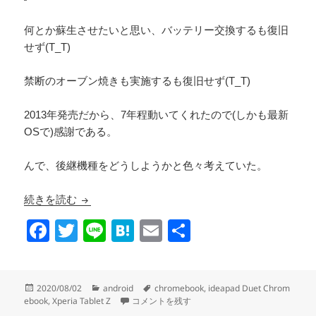
何とか蘇生させたいと思い、バッテリー交換するも復旧
せず(T_T)
禁断のオーブン焼きも実施するも復旧せず(T_T)
2013年発売だから、7年程動いてくれたので(しかも最新
OSで)感謝である。
んで、後継機種をどうしようかと色々考えていた。
Xperia Tablet Zの後継としてideapad Duet Chro
続きを読む
F
T
Li
H
E
共
a
wi
n
at
m
有
c
tt
e
e
ail
投
カ
タ
2020/08/02
android
chromebook
,
ideapad Duet Chrom
e
er
n
稿
テ
Xperia Tablet Zの後継としてideapad Duet C
グ
ebook
,
Xperia Tablet Z
コメントを残す
日:
ゴ