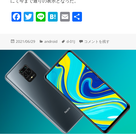
にて今まで通りの表示となった。
F
T
Li
H
E
共
a
wi
n
at
m
有
c
tt
e
e
ail
投
カ
タ
d-01Jのchromeが勝手にPC版
2021/06/29
android
d-01J
コメントを残す
e
er
n
稿
テ
グ
日:
ゴ
b
a
リ
o
ー
o
k