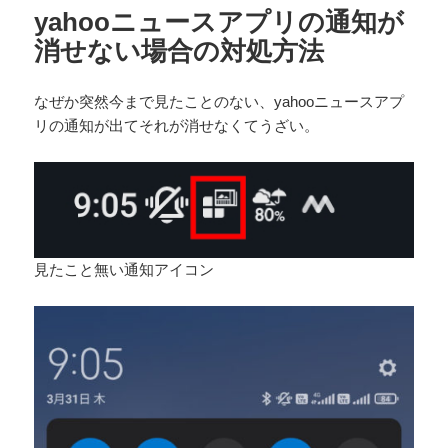
o
yahooニュースアプリの通知が
o
消せない場合の対処方法
k
なぜか突然今まで見たことのない、yahooニュースアプ
リの通知が出てそれが消せなくてうざい。
見たこと無い通知アイコン