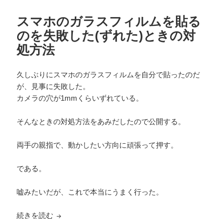
日:
ゴ
b
a
リ
o
スマホのガラスフィルムを貼る
ー
のを失敗した(ずれた)ときの対
o
処方法
k
久しぶりにスマホのガラスフィルムを自分で貼ったのだ
が、見事に失敗した。
カメラの穴が1mmくらいずれている。
そんなときの対処方法をあみだしたので公開する。
両手の親指で、動かしたい方向に頑張って押す。
である。
嘘みたいだが、これで本当にうまく行った。
スマホのガラスフィルムを貼るのを失敗した(ずれ
続きを読む