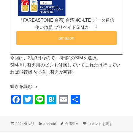
「FAREASTONE 台湾] 台湾 4G-LTE データ通信
使い放題 プリペイドSIMカード
amazon
今回は、2泊3日なので、3日間のSIMを選択。
SIM挿し替え用のピンも付属していてこれだけ持ってい
れば飛行機内で挿し替えが可能。
台湾旅行で使うSIMを事前にAmazonで購入
続きを読む
F
T
Li
H
E
共
a
wi
n
at
m
有
c
tt
e
e
ail
投
カ
タ
台湾旅行で使うSIMを事前にA
2024/01/25
android
台湾SIM
コメントを残す
e
er
n
稿
テ
グ