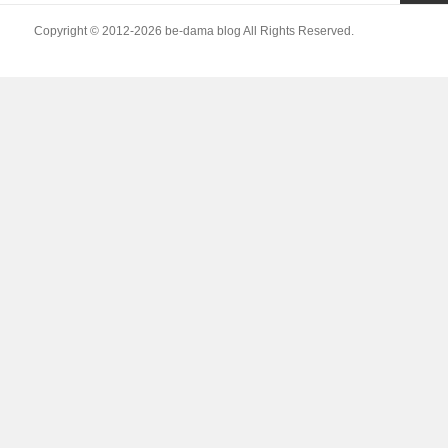
o
の
次ペー
Copyright © 2012-2026
be-dama blog
All Rights Reserved.
ペ
k
ー
ジ
ジ
送
り