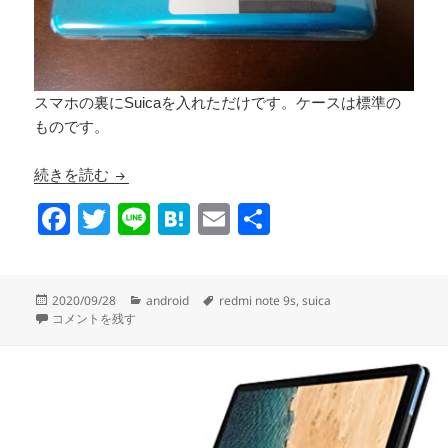
スマホの裏にSuicaを入れただけです。ケースは標準の
ものです。
Redmi Note 9SにSuicaを対応させる
続きを読む
F
T
Li
H
E
共
a
wi
n
at
m
有
c
tt
e
e
ail
投
カ
タ
2020/09/28
android
redmi note 9s
,
suica
e
er
n
稿
Redmi Note 9SにSuicaを対応させる に
テ
グ
コメントを残す
日:
ゴ
b
a
リ
o
ー
o
k