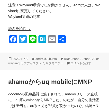
注意！Wayland環境でしか動きません。Xorgの人は、Wa
ylandに変更してください。
Wayland関連の記事
ubuntu 22.04でchromebook(android)をサブモ
続きを読む
F
T
Li
H
E
共
a
wi
n
at
m
有
c
tt
e
e
ail
投
カ
タ
2022/11/30
android
,
ubuntu
RDP
,
ubuntu
,
ubuntu 22.04
,
e
er
n
稿
テ
グ
ubuntu 22.04でchromeb
wayland
,
サブディスプレイ
,
サブモニター
コメントを残す
日:
ゴ
b
a
リ
o
ー
ahamoからuq mobileにMNP
o
k
docomoの回線品質に魅了されて、ahamoリリース直後
に、au系のmineoからMNPした。のだが、自分の生活圏
では圧倒的にau系の方が品質が良かったので、結局MN