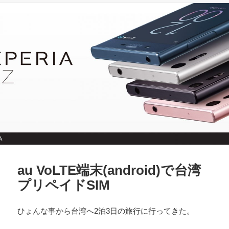
b
a
リ
o
ー
o
k
au VoLTE端末(android)で台湾
プリペイドSIM
ひょんな事から台湾へ2泊3日の旅行に行ってきた。