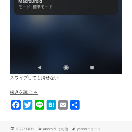
スワイプしても消せない
yahooニュースアプリの通知が消せない場合の対
続きを読む
F
T
Li
H
E
共
a
wi
n
at
m
有
c
tt
e
e
ail
投
カ
タ
2022/03/31
android
,
その他
yahooニュース