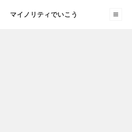
マイノリティでいこう
メニュ
ーとウ
ィジェ
ット