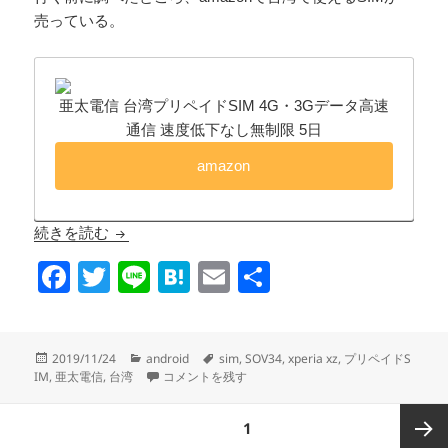
売っている。
亜太電信 台湾プリペイドSIM 4G・3Gデータ高速
通信 速度低下なし無制限 5日
amazon
au VoLTE端末(android)で台湾プリペイドSIM
続きを読む
F
T
Li
H
E
共
a
wi
n
at
m
有
c
tt
e
e
ail
投
カ
タ
2019/11/24
android
sim
,
SOV34
,
xperia xz
,
プリペイドS
e
er
n
稿
テ
au VoLTE端末(android)で台湾プリペイドSIM に
グ
IM
,
亜太電信
,
台湾
コメントを残す
日:
ゴ
b
a
リ
投
ページ
1
o
ー
稿