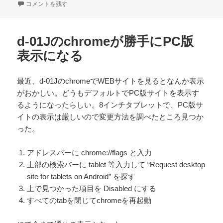
e
er
n
稿
yahooニュースアプリの通知が消せない場合の対処方法 に
テ
グ
コメントを残す
日:
ゴ
b
a
リ
o
ー
d-01Jのchromeが勝手にPC版
o
表示になる
k
最近、d-01JのchromeでWEBサイトを見るとなんか表示
がおかしい。どうもデフォルトでPC版サイトを表示す
るようになったらしい。8インチタブレットで、PC版サ
イトの表示は厳しいので変更方法を調べたところ見つか
った。
アドレスバーに chrome://flags と入力
上部の検索バーに tablet 等入力して “Request desktop
site for tablets on Android” を探す
上で見つかった項目を Disabled にする
すべてのtabを閉じてchromeを再起動