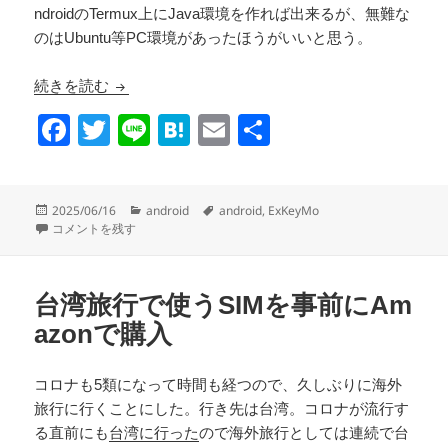
ndroidのTermux上にJava環境を作れば出来るが、無難な
のはUbuntu等PC環境があったほうがいいと思う。
Androidで物理キーボードのキーを入れ替える
続きを読む
F
T
Li
H
E
共
a
wi
n
at
m
有
c
tt
e
e
ail
投
カ
タ
2025/06/16
android
android
,
ExKeyMo
e
er
n
稿
Androidで物理キーボードのキーを入れ替える に
テ
グ
コメントを残す
日:
ゴ
b
a
リ
o
ー
台湾旅行で使うSIMを事前にAm
o
azonで購入
k
コロナも5類になって時間も経つので、久しぶりに海外
旅行に行くことにした。行き先は台湾。コロナが流行す
る直前にも
台湾に行った
ので海外旅行としては連続で台