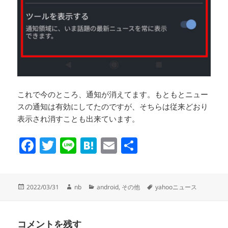
これで今のところ、通知が消えてます。もともとニュー
スの通知は有効にしてたのですが、そちらは従来どおり
表示され消すことも出来ています。
F
T
Li
H
E
共
a
wi
n
at
m
有
c
tt
e
e
ail
投
作
カ
タ
2022/03/31
nb
android
,
その他
yahooニュース
e
er
n
稿
成
テ
グ
日:
者
ゴ
b
a
リ
o
コメントを残す
ー