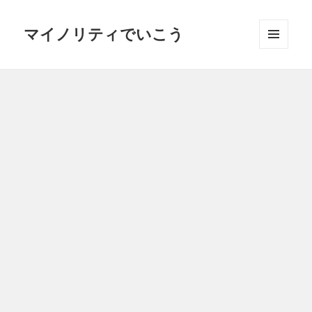
マイノリティでいこう
メニュ
ーとウ
ィジェ
ット