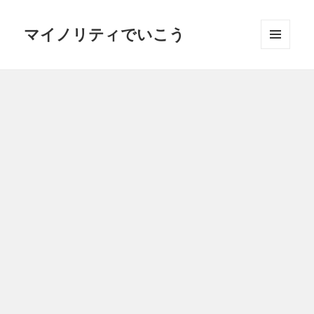
マイノリティでいこう
メニュ
ーとウ
ィジェ
ット