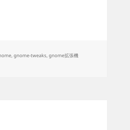
タ
nome
,
gnome-tweaks
,
gnome拡張機
グ