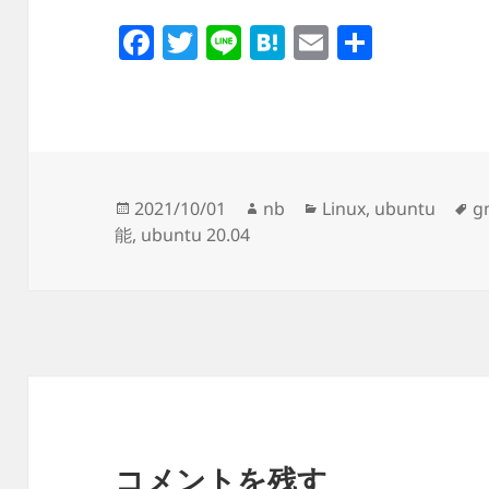
F
T
Li
H
E
共
a
wi
n
at
m
有
c
tt
e
e
ail
e
er
n
b
a
投
作
カ
2021/10/01
nb
Linux
,
ubuntu
g
o
稿
成
テ
能
,
ubuntu 20.04
o
日:
者
ゴ
k
リ
ー
コメントを残す