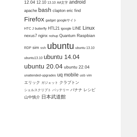
android
12.04
12.10
13.10
AA文字
bash
apache
clapton
eric
find
Firefox
gadget
googleサイト
Linux
HTL21
LINE
HTC J butterfly
igoogle
Raspbian
nexus7
nginx
Quantum
nohup
ubuntu
sim
RDP
ssh
ubuntu 13.10
ubuntu 14.04
ubuntu13.10
ubuntu 20.04
ubuntu 22.04
uq mobile
unattended-upgrades
usb
vim
エリック
クラプトン
ガジェット
バナナ
レシピ
シェルスクリプト
バッテリー
日本武道館
山中慎介