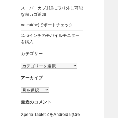
スーパーカブ110に取り外し可能
な前カゴ追加
netcat(nc)でポートチェック
15.6インチのモバイルモニター
を購入
カテゴリー
カ
テ
アーカイブ
ゴ
リ
ア
ー
ー
最近のコメント
カ
イ
Xperia Tablet ZをAndroid 8(Ore
ブ