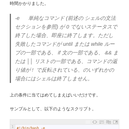
時間かかりました。
-e 単純なコマンド (前述の シェルの文法
セクションを参照) が 0 でないステータスで
終了した場合、即座に終了します。ただし
失敗したコマンドが until または while ルー
プの一部である、 if 文の一部である、 && ま
たは ││ リストの一部である、コマンドの返
り値が ! で反転されている、のいずれかの
場合にはシェルは終了しません。
上の条件に当てはめてしまえばいいだけです。
サンプルとして、以下のようなスクリプト。
1
#!/bin/bash -e