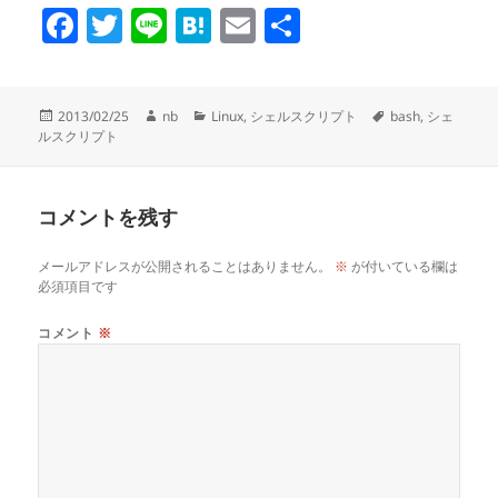
F
T
Li
H
E
共
a
wi
n
at
m
有
c
tt
e
e
ail
投
作
カ
タ
2013/02/25
nb
Linux
,
シェルスクリプト
bash
,
シェ
e
er
n
稿
成
テ
グ
ルスクリプト
日:
者
ゴ
b
a
リ
o
ー
コメントを残す
o
k
メールアドレスが公開されることはありません。
※
が付いている欄は
必須項目です
コメント
※