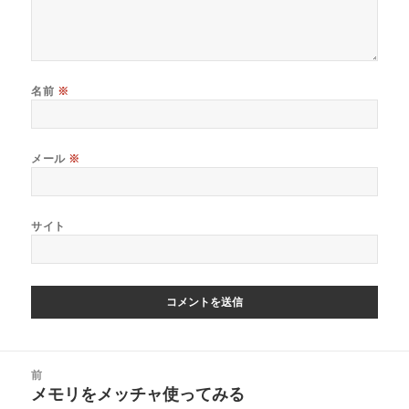
名前
※
メール
※
サイト
投
前
稿
メモリをメッチャ使ってみる
前
ナ