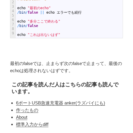
2
3
echo
"最初のecho"
4
/
bin
/
false
||
echo
エラーでも続行
5
6
echo
"多分ここで終わる"
7
/
bin
/
false
8
9
echo
"これは出ないはず"
最初のfalseでは、止まらず次のfalseで止まって、最後の
echoは処理されないはずです。
この記事を読んだ人はこちらの記事も読んで
います。
6ポートUSB急速充電器 anker(ラズパイにも)
作ったもの
About
標準入力からdiff