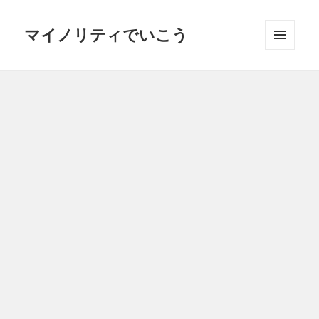
マイノリティでいこう
メニュ
ーとウ
ィジェ
ット