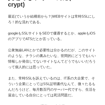
o
crypt)
k
最近(ていうか結構前から？)WEBサイトは常時SSLにし
ろ！的な流れである。
googleもSSLサイトをSEOで優遇するとか、appleもiOS
のアプリでATSだとか言っている。
公衆無線LANとかで必要性は分かるのだが、このサイト
のような、チラシの裏みたいな、世間的にどうでもいい
情報しか発信してないサイトなんてどうでもいいだろう
って個人的には思っていた。
また、常時SSLを訴えているのは、IT系の大企業で、そ
ういう企業にとってはSSL証明書代なんて、微々たるも
んだろうけど、毎月数百円のサーバー代ですら、生活を
逼迫している自分にとっては死活問題だ。