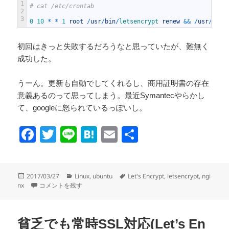
1
# cat /etc/crontab
2
3
0
10
*
*
1
root
/
usr
/
bin
/
letsencrypt 
renew
&&
/
usr
/
sbin
初回はきっと失敗するだろうなと思っていたが、難無く
成功した。
うーん。更新も自動でしてくれるし、商用証明書の存在
意義あるのって思ってしまう。最近Symantecやらかし
て、googleに怒られているっぽいし。
F
T
Li
H
E
共
a
wi
n
at
m
有
c
tt
e
e
ail
投
カ
タ
2017/03/27
Linux
,
ubuntu
Let's Encrypt
,
letsencrypt
,
ngi
e
er
n
稿
Let’s Encryptの更新結果 に
テ
グ
nx
コメントを残す
日:
ゴ
b
a
リ
o
ー
貧乏でも常時SSL対応(Let’s En