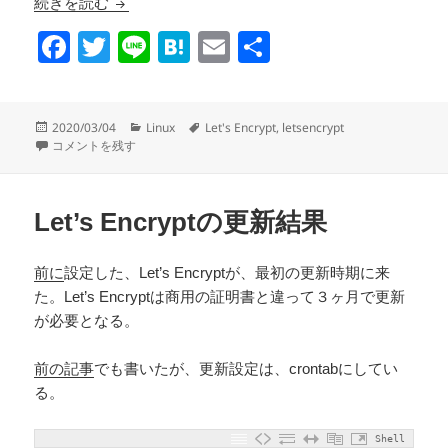
ACTION REQUIRED: Renew these Let’s Encry
続きを読む
F
T
Li
H
E
共
a
wi
n
at
m
有
c
tt
e
e
ail
投
カ
タ
2020/03/04
Linux
Let's Encrypt
,
letsencrypt
e
er
n
稿
ACTION REQUIRED: Renew these Let’s Encrypt certificates ってメー
テ
グ
コメントを残す
日:
ゴ
b
a
リ
o
ー
Let’s Encryptの更新結果
o
k
前に
設定した、Let’s Encryptが、最初の更新時期に来
た。Let’s Encryptは商用の証明書と違って３ヶ月で更新
が必要となる。
前の記事
でも書いたが、更新設定は、crontabにしてい
る。
Shell