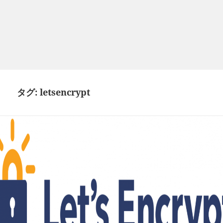
タグ:
letsencrypt