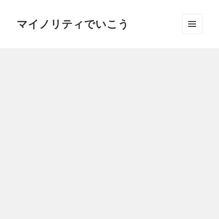
マイノリティでいこう
メニュ
ーとウ
ィジェ
ット