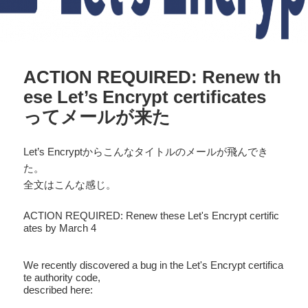
ACTION REQUIRED: Renew th
ese Let’s Encrypt certificates
ってメールが来た
Let’s Encryptからこんなタイトルのメールが飛んでき
た。
全文はこんな感じ。
ACTION REQUIRED: Renew these Let's Encrypt certific
ates by March 4

We recently discovered a bug in the Let's Encrypt certifica
te authority code,

described here:
