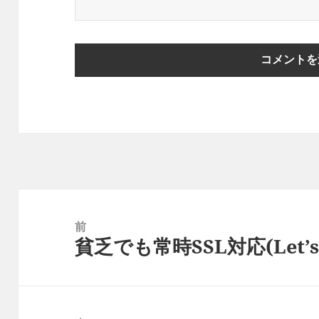
投
稿
前
貧乏でも常時SSL対応(Let’s 
ナ
前
ビ
の
ゲ
投
ー
稿: