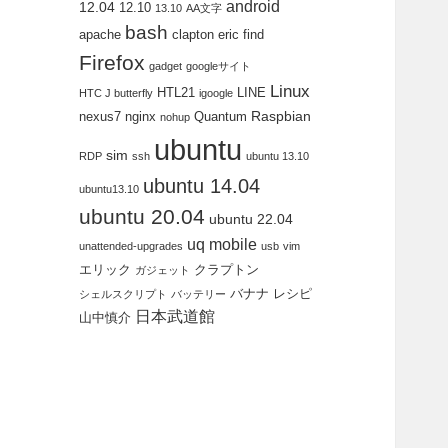
android
12.04
12.10
13.10
AA文字
bash
apache
clapton
eric
find
Firefox
gadget
googleサイト
Linux
HTL21
LINE
HTC J butterfly
igoogle
Raspbian
nexus7
nginx
Quantum
nohup
ubuntu
sim
RDP
ssh
ubuntu 13.10
ubuntu 14.04
ubuntu13.10
ubuntu 20.04
ubuntu 22.04
uq mobile
unattended-upgrades
usb
vim
エリック
クラプトン
ガジェット
バナナ
レシピ
シェルスクリプト
バッテリー
日本武道館
山中慎介