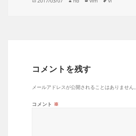
投
作
カ
タ
2017/03/07
nb
vim
vi
o
稿
成
テ
グ
o
日:
者
ゴ
k
リ
ー
コメントを残す
メールアドレスが公開されることはありません
コメント
※