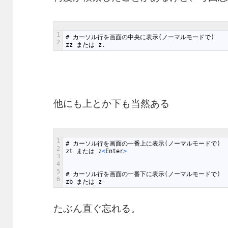
1
#
カーソル行を画面の中央に表示
(
ノーマルモードで
)
2
zz
または
z
.
他にも上とか下も当然ある
1
#
カーソル行を画面の一番上に表示
(
ノーマルモードで
)
2
zt
または
z
<
Enter
>
3
4
5
#
カーソル行を画面の一番下に表示
(
ノーマルモードで
)
6
zb
または
z
-
たぶん直ぐ忘れる。