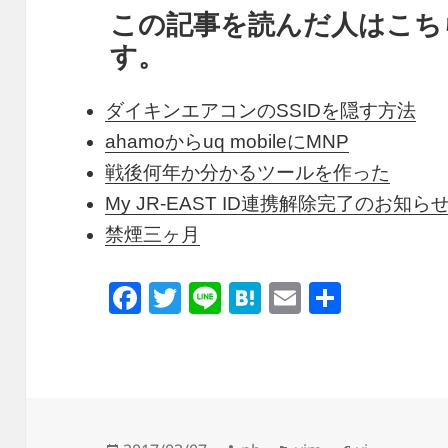
この記事を読んだ人はこち
す。
ダイキンエアコンのSSIDを隠す方法
ahamoからuq mobileにMNP
戦後何年か分かるツールを作った
My JR-EAST ID連携解除完了のお知
禁煙三ヶ月
F
T
Li
H
E
共
a
wi
n
at
m
有
c
tt
e
e
ail
e
er
n
b
a