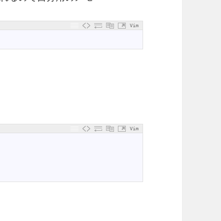
Vim
Vim