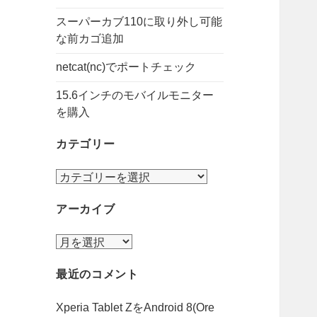
スーパーカブ110に取り外し可能
な前カゴ追加
netcat(nc)でポートチェック
15.6インチのモバイルモニター
を購入
カテゴリー
カ
テ
アーカイブ
ゴ
リ
ア
ー
ー
最近のコメント
カ
イ
Xperia Tablet ZをAndroid 8(Ore
ブ