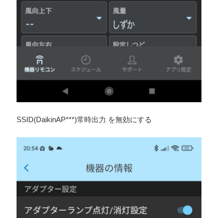
SSID(DaikinAP***)常時出力 を無効にする