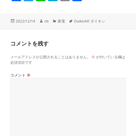
a
wi
n
at
m
有
c
tt
e
e
ail
投
作
カ
タ
2022/12/14
nb
家電
DaikinAP
,
ダイキン
e
er
n
稿
成
テ
グ
日:
者
ゴ
b
a
リ
o
コメントを残す
ー
o
メールアドレスが公開されることはありません。
※
が付いている欄は
k
必須項目です
コメント
※