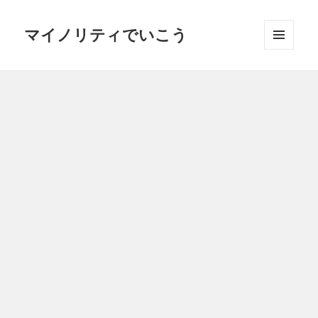
マイノリティでいこう
メニュ
ーとウ
ィジェ
ット