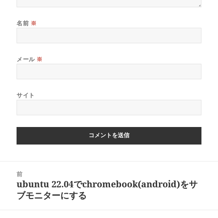
名前
※
メール
※
サイト
投
前
稿
ubuntu 22.04でchromebook(android)をサ
前
ナ
ブモニターにする
の
ビ
投
ゲ