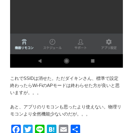
これでSSIDは消せた。ただダイキンさん、標準で設定
終わったらWi-FiのAPモードは終わらせた方が良いと思
いますが。。。
あと、アプリのリモコンも思ったより使えない。物理リ
モコンより全然機能少ないのだが。。。
F
T
Li
H
E
共