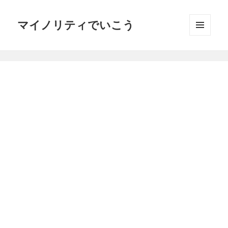
マイノリティでいこう
メニュ
ーとウ
ィジェ
ット