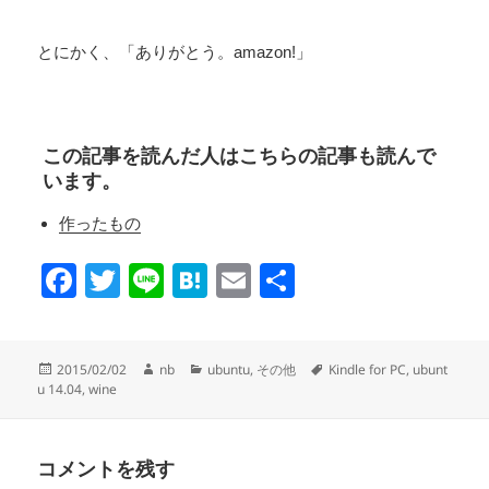
とにかく、「ありがとう。amazon!」
この記事を読んだ人はこちらの記事も読んで
います。
作ったもの
F
T
Li
H
E
共
a
wi
n
at
m
有
c
tt
e
e
ail
投
作
カ
タ
2015/02/02
nb
ubuntu
,
その他
Kindle for PC
,
ubunt
e
er
n
稿
成
テ
グ
u 14.04
,
wine
日:
者
ゴ
b
a
リ
o
ー
コメントを残す