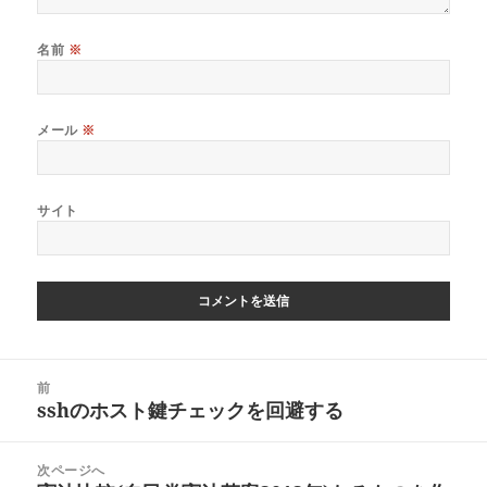
名前
※
メール
※
サイト
投
前
稿
sshのホスト鍵チェックを回避する
前
ナ
の
ビ
投
次ページへ
ゲ