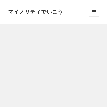
マイノリティでいこう
メニュ
ーとウ
ィジェ
ット