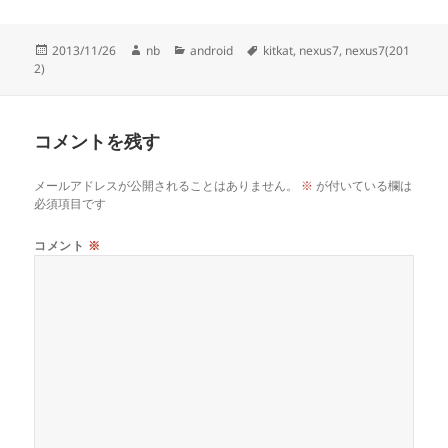
a
wi
n
at
m
有
c
tt
e
e
ail
投
作
カ
タ
2013/11/26
nb
android
kitkat
,
nexus7
,
nexus7(201
e
er
n
稿
成
テ
グ
2)
日:
者
ゴ
b
a
リ
o
ー
コメントを残す
o
k
メールアドレスが公開されることはありません。
※
が付いている欄は
必須項目です
コメント
※