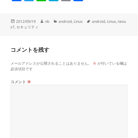
a
wi
n
at
m
有
c
tt
e
e
ail
投
作
カ
タ
2012/09/19
nb
android
,
Linux
android
,
Linux
,
nexu
e
er
n
稿
成
テ
グ
s7
,
セキュリティ
日:
者
ゴ
b
a
リ
o
ー
コメントを残す
o
k
メールアドレスが公開されることはありません。
※
が付いている欄は
必須項目です
コメント
※