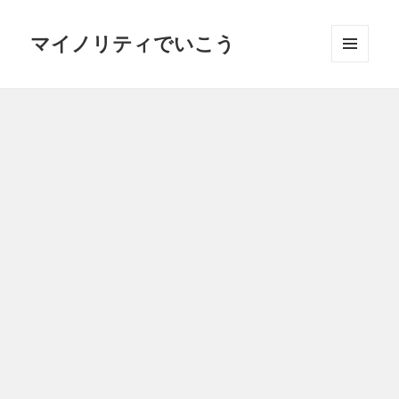
マイノリティでいこう
メニュ
ーとウ
ィジェ
ット