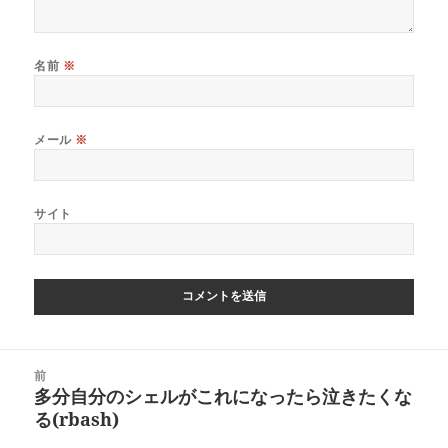
名前
※
メール
※
サイト
投
前
稿
多分自分のシェルがこれになったら泣きたくな
前
ナ
る(rbash)
の
ビ
投