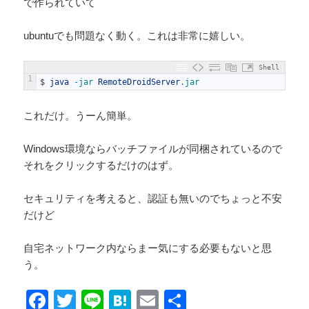
で作られていて
ubuntuでも問題なく動く。これは非常に嬉しい。
Shell
1
$
java
-
jar 
RemoteDroidServer
.jar
これだけ。うーん簡単。
Windows環境ならバッチファイルが同梱されているので
それをクリックするだけのはず。
セキュリティを考えると、認証も無いのでちょっと不安
だけど
自宅ネットワーク内ならまー気にする必要もないと思
う。
F
T
Li
H
E
共