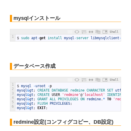
mysqlインストール
Shell
1
$
sudo 
apt
-
get
install 
mysql
-
server 
libmysqlclient
-
dev
データベース作成
Shell
1
$
mysql
-
uroot
-
p
2
mysql
&
gt
;
CREATE 
DATABASE 
redmine 
CHARACTER 
SET 
utf8
;
3
mysql
&
gt
;
CREATE 
USER
'redmine'
@
'localhost'
IDENTIFIED 
4
mysql
&
gt
;
GRANT 
ALL 
PRIVILEGES 
ON 
redmine
.
*
TO
'redmine
5
mysql
&
gt
;
FLUSH 
PRIVILEGES
;
6
mysql
&
gt
;
EXIT
;
redmine設定(コンフィグコピー、DB設定)