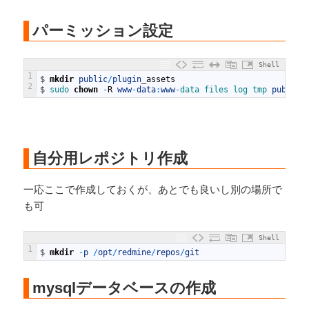
パーミッション設定
Shell
1
$
mkdir
public
/
plugin
_
assets
2
$
sudo 
chown
-
R
www
-
data
:
www
-
data 
files 
log 
tmp 
public
/
自分用レポジトリ作成
一応ここで作成しておくが、あとでも良いし別の場所で
も可
Shell
1
$
mkdir
-
p
/
opt
/
redmine
/
repos
/
git
mysqlデータベースの作成