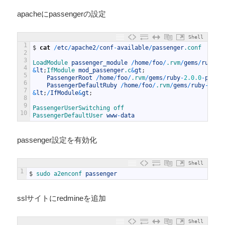
apacheにpassengerの設定
Shell
1
$
cat
/
etc
/
apache2
/
conf
-
available
/
passenger
.conf
2
3
LoadModule 
passenger_module
/
home
/
foo
/
.rvm
/
gems
/
ruby
-
2
4
&
lt
;
IfModule 
mod_passenger
.c
&
gt
;
5
PassengerRoot
/
home
/
foo
/
.rvm
/
gems
/
ruby
-
2.0.0
-
p481
/
6
PassengerDefaultRuby
/
home
/
foo
/
.rvm
/
gems
/
ruby
-
2.0.
7
&
lt
;
/
IfModule
&
gt
;
8
9
PassengerUserSwitching 
off
10
PassengerDefaultUser 
www
-
data
passenger設定を有効化
Shell
1
$
sudo 
a2enconf 
passenger
sslサイトにredmineを追加
Shell