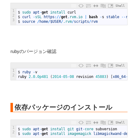
Shell
1
$
sudo 
apt
-
get
install 
curl
2
$
curl
-
sSL 
https
:
/
/
get
.rvm
.io
|
bash
-
s
stable
--
ruby
=
3
$
source
/
home
/
$USER
/
.rvm
/
scripts
/
rvm
rubyのバージョン確認
Shell
1
$
ruby
-
v
2
ruby
2.0.0p481
(
2014
-
05
-
08
revision
45883
)
[
x86_64
-
linu
依存パッケージのインストール
Shell
1
$
sudo 
apt
-
get
install 
git 
git
-
core 
subversion
2
$
sudo 
apt
-
get
install 
imagemagick 
libmagickwand
-
dev