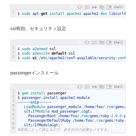
Shell
1
$
sudo 
apt
-
get
install 
apache2 
apache2
-
dev 
libcurl4
-
gnu
ssl有効、セキュリティ設定
Shell
1
$
sudo 
a2enmod 
ssl
2
$
sudo 
a2ensite 
default
-
ssl
3
$
sudo 
vi
/
etc
/
apache2
/
conf
-
available
/
security
.conf
passengerインストール
Shell
1
$
gem 
install 
passenger
2
$
passenger
-
install
-
apache2
-
module
3
~
~
~
~
~
~
snip
~
~
~
~
~
~
4
LoadModule 
passenger_module
/
home
/
foo
/
.rvm
/
gems
/
ruby
5
&
lt
;
IfModule 
mod_passenger
.c
&
gt
;
6
PassengerRoot
/
home
/
foo
/
.rvm
/
gems
/
ruby
-
2.0.0
-
p481
/
7
PassengerDefaultRuby
/
home
/
foo
/
.rvm
/
gems
/
ruby
-
2.0.
8
&
lt
;
/
IfModule
&
gt
;
9
#環境によって異なるので、必ず自分の結果をメモする。