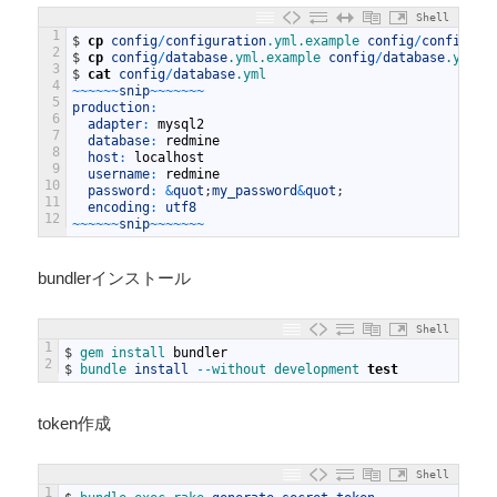
Shell
1
$
cp
config
/
configuration
.yml
.example
config
/
configura
2
$
cp
config
/
database
.yml
.example
config
/
database
.yml
3
$
cat
config
/
database
.yml
4
~
~
~
~
~
~
snip
~
~
~
~
~
~
~
5
production
:
6
adapter
:
mysql2
7
database
:
redmine
8
host
:
localhost
9
username
:
redmine
10
password
:
&
quot
;
my_password
&
quot
;
11
encoding
:
utf8
12
~
~
~
~
~
~
snip
~
~
~
~
~
~
~
bundlerインストール
Shell
1
$
gem 
install 
bundler
2
$
bundle 
install
--
without 
development 
test
token作成
Shell
1