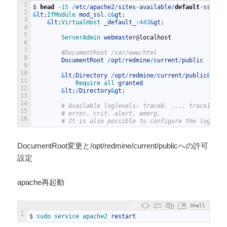
1
$
head
-
15
/
etc
/
apache2
/
sites
-
available
/
default
-
ssl
.co
2
&
lt
;
IfModule 
mod_ssl
.c
&
gt
;
3
&
lt
;
VirtualHost 
_default_
:
443
&
gt
;
4
5
ServerAdmin 
webmaster
@
localhost
6
7
#DocumentRoot /var/www/html
8
DocumentRoot
/
opt
/
redmine
/
current
/
public
9
10
&
lt
;
Directory
/
opt
/
redmine
/
current
/
public
&
gt
;
11
Require 
all 
granted
12
&
lt
;
/
Directory
&
gt
;
13
14
# Available loglevels: trace8, ..., trace1, de
15
# error, crit, alert, emerg.
16
# It is also possible to configure the logleve
DocumentRoot変更と/opt/redmine/current/publicへの許可
設定
apache再起動
Shell
1
$
sudo 
service 
apache2 
restart