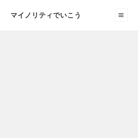
マイノリティでいこう
メニュ
ーとウ
ィジェ
ット