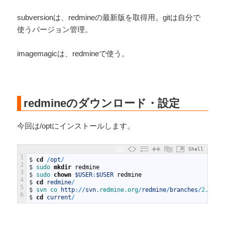
subversionは、redmineの最新版を取得用。gitは自分で
使うバージョン管理。
imagemagicは、redmineで使う。
redmineのダウンロード・設定
今回は/optにインストールします。
Shell
1
$
cd
/
opt
/
2
$
sudo 
mkdir
redmine
3
$
sudo 
chown
$USER
:
$USER
redmine
4
$
cd
redmine
/
5
$
svn 
co 
http
:
/
/
svn
.redmine
.org
/
redmine
/
branches
/
2.5
-
st
6
$
cd
current
/