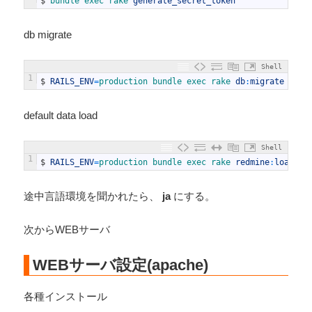
$
bundle 
exec 
rake 
generate_secret_token
db migrate
Shell
1
$
RAILS_ENV
=
production 
bundle 
exec 
rake 
db
:
migrate
default data load
Shell
1
$
RAILS_ENV
=
production 
bundle 
exec 
rake 
redmine
:
load_de
途中言語環境を聞かれたら、
ja
にする。
次からWEBサーバ
WEBサーバ設定(apache)
各種インストール