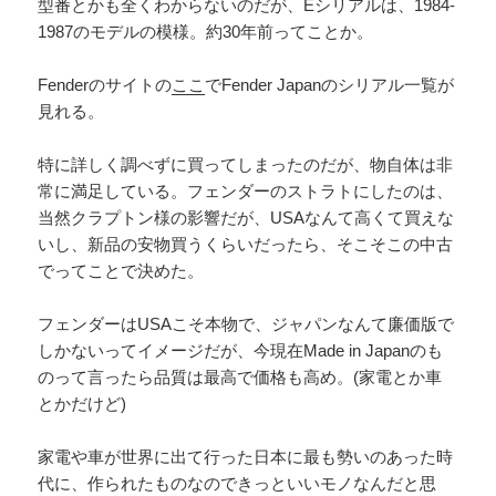
型番とかも全くわからないのだが、Eシリアルは、1984-
1987のモデルの模様。約30年前ってことか。
Fenderのサイトの
ここ
でFender Japanのシリアル一覧が
見れる。
特に詳しく調べずに買ってしまったのだが、物自体は非
常に満足している。フェンダーのストラトにしたのは、
当然クラプトン様の影響だが、USAなんて高くて買えな
いし、新品の安物買うくらいだったら、そこそこの中古
でってことで決めた。
フェンダーはUSAこそ本物で、ジャパンなんて廉価版で
しかないってイメージだが、今現在Made in Japanのも
のって言ったら品質は最高で価格も高め。(家電とか車
とかだけど)
家電や車が世界に出て行った日本に最も勢いのあった時
代に、作られたものなのできっといいモノなんだと思