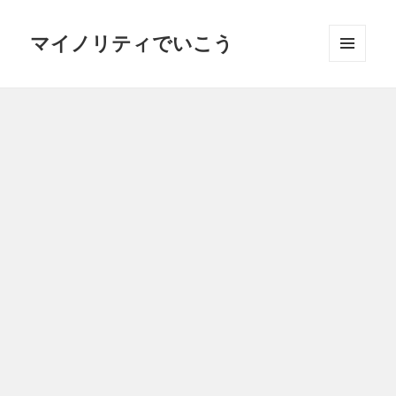
マイノリティでいこう
メニュ
ーとウ
ィジェ
ット