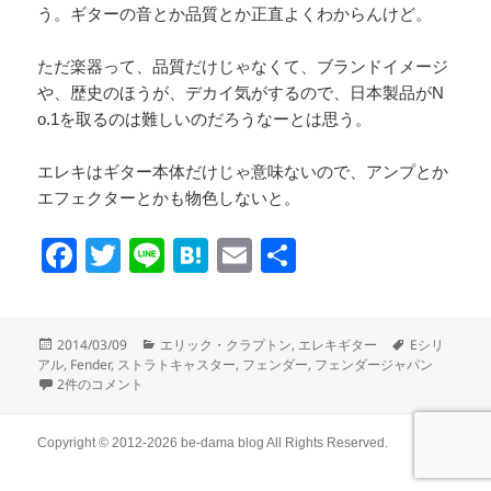
う。ギターの音とか品質とか正直よくわからんけど。
ただ楽器って、品質だけじゃなくて、ブランドイメージ
や、歴史のほうが、デカイ気がするので、日本製品がN
o.1を取るのは難しいのだろうなーとは思う。
エレキはギター本体だけじゃ意味ないので、アンプとか
エフェクターとかも物色しないと。
F
T
Li
H
E
共
a
wi
n
at
m
有
c
tt
e
e
ail
投
カ
タ
2014/03/09
エリック・クラプトン
,
エレキギター
Eシリ
e
er
n
稿
テ
グ
アル
,
Fender
,
ストラトキャスター
,
フェンダー
,
フェンダージャパン
日:
フェンダージャパン ストラトキャスター Eシリアル への
ゴ
2件のコメント
b
a
リ
o
ー
Copyright © 2012-2026
be-dama blog
All Rights Reserved.
o