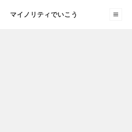
マイノリティでいこう
メニュ
ーとウ
ィジェ
ット