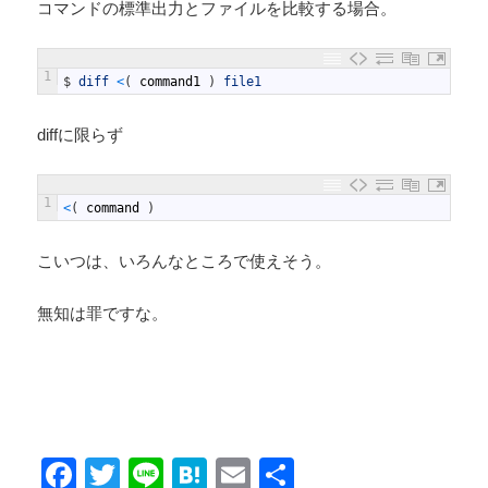
コマンドの標準出力とファイルを比較する場合。
1
$
diff
<
(
command1
)
file1
diffに限らず
1
<
(
command
)
こいつは、いろんなところで使えそう。
無知は罪ですな。
F
T
Li
H
E
共