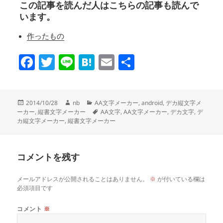
この記事を読んだ人はこちらの記事も読んで
います。
作ったもの
F
T
Li
H
E
共
a
wi
n
at
m
有
c
tt
e
e
ail
投
作
カ
2014/10/28
nb
AA文字メーカー
,
android
,
デカ縦文字メ
e
er
n
稿
成
テ
タ
ーカー
,
縦書文字メーカー
AA文字
,
AA文字メーカー
,
デカ文字
,
デ
日:
者
ゴ
グ
カ縦文字メーカー
,
縦書文字メーカー
b
a
リ
o
ー
o
コメントを残す
k
メールアドレスが公開されることはありません。
※
が付いている欄は
必須項目です
コメント
※