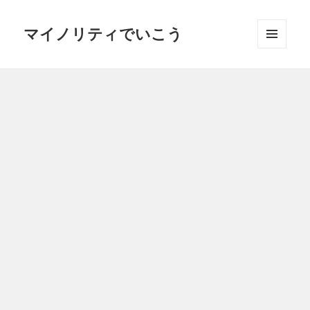
マイノリティでいこう
メニュ
ーとウ
ィジェ
ット