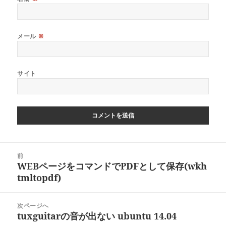
メール
※
サイト
投
前
稿
WEBページをコマンドでPDFとして保存(wkh
前
ナ
tmltopdf)
の
ビ
投
ゲ
稿:
次ページへ
ー
tuxguitarの音が出ない ubuntu 14.04
次
シ