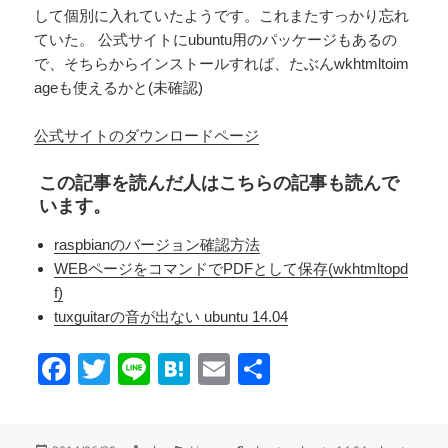
して個別に入れていたようです。これまたすっかり忘れ
ていた。 公式サイトにubuntu用のパッケージもあるの
で、そちらからインストールすれば、たぶんwkhtmltoim
ageも使えるかと(未確認)
公式サイトのダウンロードページ
この記事を読んだ人はこちらの記事も読んで
います。
raspbianのバージョン確認方法
WEBページをコマンドでPDFとして保存(wkhtmltopd
f)
tuxguitarの音が出ない ubuntu 14.04
F
T
Li
H
E
共
a
wi
n
at
m
有
c
tt
e
e
ail