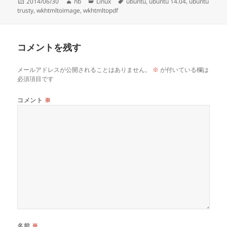
投
作
カ
タ
2014/06/30
nb
Linux
ubuntu
,
ubuntu 14.04
,
ubuntu
e
er
n
稿
成
テ
グ
trusty
,
wkhtmltoimage
,
wkhtmltopdf
日:
者
ゴ
b
a
リ
o
ー
コメントを残す
o
k
メールアドレスが公開されることはありません。
※
が付いている欄は
必須項目です
コメント
※
名前
※