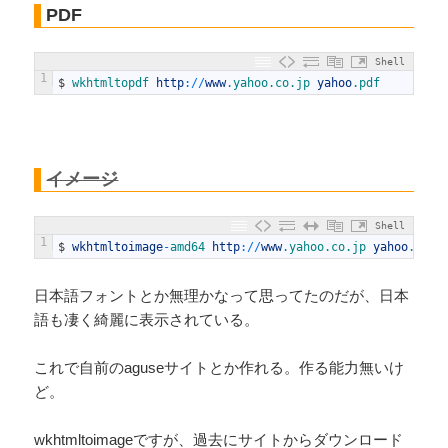
PDF
Shell
1
$
wkhtmltopdf 
http
:
/
/
www
.yahoo
.co
.jp
yahoo
.pdf
イメージ
Shell
1
$
wkhtmltoimage
-
amd64 
http
:
/
/
www
.yahoo
.co
.jp
yahoo
.png
日本語フォントとか無理かなって思ってたのだが、日本
語も凄く綺麗に表示されている。
これで自前のaguseサイトとか作れる。作る能力無いけ
ど。
wkhtmltoimageですが、過去にサイトからダウンロード