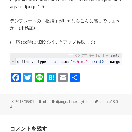
ags-to-django-1-5
テンプレートの、拡張子がhtmlならこんな感じでしょう
か。(未検証)
(一応sed時に*.BKでバックアップも残して)
Shell
1
$
find
.
-
type
f
-
a
-
name
"*.html"
-
print0
|
xargs
-
0
s
F
T
Li
H
E
共
a
wi
n
at
m
有
c
tt
e
e
ail
投
作
カ
タ
2013/05/01
nb
django
,
Linux
,
python
ubuntu13.0
e
er
n
稿
成
テ
グ
4
日:
者
ゴ
b
a
リ
o
ー
コメントを残す