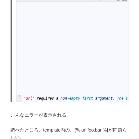
1
'url'
requires
a
non
-
empty 
first 
argument
.
The 
syntax
こんなエラーが表示される。
調べたところ、template内の、{% url foo.bar %}が問題ら
しい。