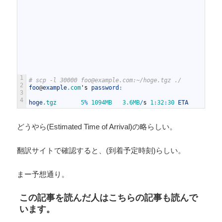
1
# scp -l 30000 foo@example.com:~/hoge.tgz ./
2
foo
@
example
.com
'
s
password
:
3
4
hoge
.tgz
5
%
1094MB
3.6MB
/
s
1
:
32
:
30
ETA
どうやら(Estimated Time of Arrival)の略らしい。
翻訳サイトで確認すると、(到着予定時刻)らしい。
まー予想通り。
この記事を読んだ人はこちらの記事も読んで
います。