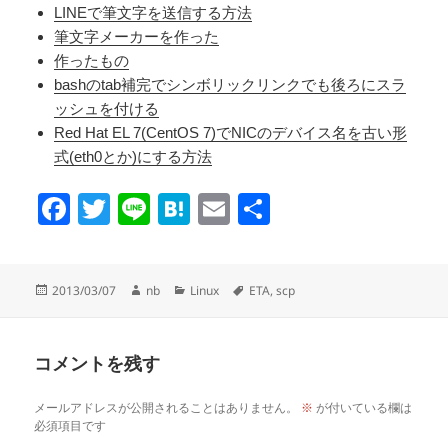
LINEで筆文字を送信する方法
筆文字メーカーを作った
作ったもの
bashのtab補完でシンボリックリンクでも後ろにスラ
ッシュを付ける
Red Hat EL 7(CentOS 7)でNICのデバイス名を古い形
式(eth0とか)にする方法
F
T
Li
H
E
共
a
wi
n
at
m
有
c
tt
e
e
ail
投
作
カ
タ
2013/03/07
nb
Linux
ETA
,
scp
e
er
n
稿
成
テ
グ
日:
者
ゴ
b
a
リ
o
コメントを残す
ー
o
メールアドレスが公開されることはありません。
※
が付いている欄は
k
必須項目です