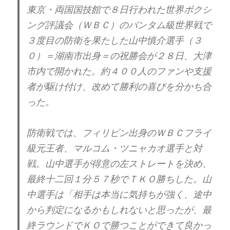
東京・両国国技館で８日行われた世界ボクシ
ング評議会（ＷＢＣ）のバンタム級世界戦で
３度目の防衛を果たした山中慎介選手（３
０）＝湖南市出身＝の祝勝会が２８日、大津
市内で開かれた。約４００人のファンや支援
者が駆け付け、改めて勝利の喜びを分かち合
った。
防衛戦では、フィリピン出身のＷＢＣフライ
級元王者、マルコム・ツニャカオ選手と対
戦。山中選手が得意の左ストレートを決め、
最終十二回１分５７秒でＴＫＯ勝ちした。山
中選手は「相手は本当に気持ちが強く、途中
から判定になるかもしれないと思ったが、最
終ラウンドでＫＯで勝つことができて良かっ