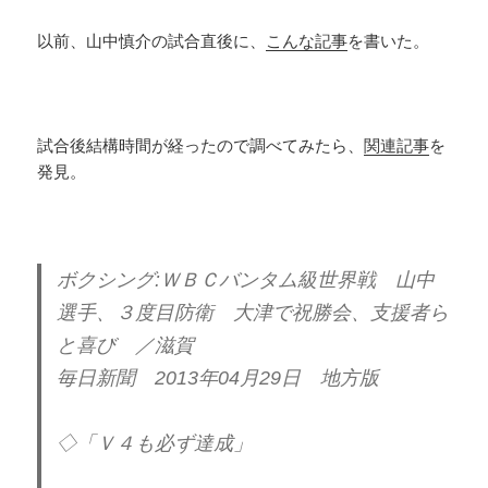
k
以前、山中慎介の試合直後に、
こんな記事
を書いた。
試合後結構時間が経ったので調べてみたら、
関連記事
を
発見。
ボクシング:ＷＢＣバンタム級世界戦 山中
選手、３度目防衛 大津で祝勝会、支援者ら
と喜び ／滋賀
毎日新聞 2013年04月29日 地方版
◇「Ｖ４も必ず達成」