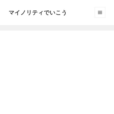
マイノリティでいこう
メニュ
ーとウ
ィジェ
ット