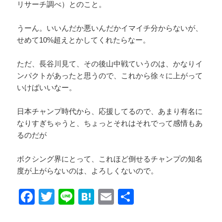
リサーチ調べ）とのこと。
うーん。いいんだか悪いんだかイマイチ分からないが、
せめて10%超えとかしてくれたらなー。
ただ、長谷川見て、その後山中戦ていうのは、かなりイ
ンパクトがあったと思うので、これから徐々に上がって
いけばいいなー。
日本チャンプ時代から、応援してるので、あまり有名に
なりすぎちゃうと、ちょっとそれはそれでって感情もあ
るのだが
ボクシング界にとって、これほど倒せるチャンプの知名
度が上がらないのは、よろしくないので。
F
T
Li
H
E
共
a
wi
n
at
m
有