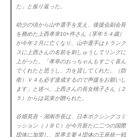
た」と振り返った。
幼少の頃から山中選手を支え、後援会副会長
を務めた上西孝幸10+件さん（享年５４歳）
が今年２月に亡くなり、山中選手はトランク
スに上西さんの名前を刺しゅうしてリングに
上がった。「孝幸のおっちゃんもすごく喜ん
でくれたと思うし、力を貸してくれた。（防
衛）Ｖ４も必ず達成するので声援をお願いし
ます」と述べ、上西さんの長女桃子さん（２
５）からは花束が贈られた。
谷畑英吾・湖南市長は、日本ボクシングコミ
ッション（ＪＢＣ）が今月新たに二つの国際
団体に加盟し、世界主要４団体の王座統一戦