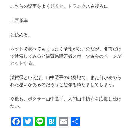
こちらの記事をよく見ると、トランクス右後ろに
上西孝幸
と読める。
ネットで調べてもまったく情報がないのだが、名前だけ
で検索してみると滋賀県障害者スポーツ協会のページが
ヒットする。
滋賀県といえば、山中選手の出身地で、また何か秘めら
れた思いがあるのだろうと想像を膨らましてしまう。
今後も、ボクサー山中選手、人間山中慎介を応援し続け
たい。
F
T
Li
H
E
共
a
wi
n
at
m
有