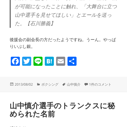
が可能になったことに触れ、「大舞台に立つ
山中選手を見せてほしい」とエールを送っ
た。【石川勝義】
後援会の副会長の方だったようですね。うーん。やっぱ
りいぶし銀。
F
T
Li
H
E
共
a
wi
n
at
m
有
c
tt
e
e
ail
投
カ
タ
続・山中慎介選手のトラ
2013/08/02
ボクシング
山中慎介
1件のコメント
e
er
n
稿
テ
グ
日:
ゴ
b
a
リ
o
山中慎介選手のトランクスに秘
ー
められた名前
o
k