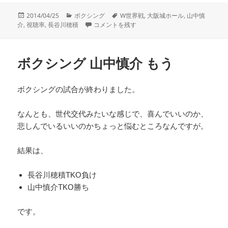
c
tt
e
e
ail
投
カ
タ
2014/04/25
ボクシング
W世界戦
,
大阪城ホール
,
山中慎
e
er
n
稿
テ
2014年4月23日 山中慎介・長谷川穂積 W世界戦 
グ
介
,
視聴率
,
長谷川穂積
コメントを残す
日:
ゴ
b
a
リ
o
ー
ボクシング 山中慎介 もう
o
k
ボクシングの試合が終わりました。
なんとも、世代交代みたいな感じで、喜んでいいのか、
悲しんでいるいいのかちょっと悩むところなんですが。
結果は、
長谷川穂積TKO負け
山中慎介TKO勝ち
です。