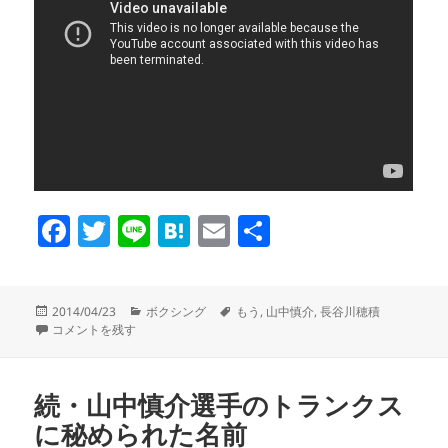
F
T
Li
H
E
共
a
wi
n
at
m
有
c
tt
e
e
ail
投
カ
タ
2014/04/23
ボクシング
もう
,
山中慎介
,
長谷川穂積
e
er
n
稿
ボクシング 山中慎介 もう に
テ
グ
コメントを残す
日:
ゴ
b
a
リ
o
ー
続・山中慎介選手のトランクス
o
に秘められた名前