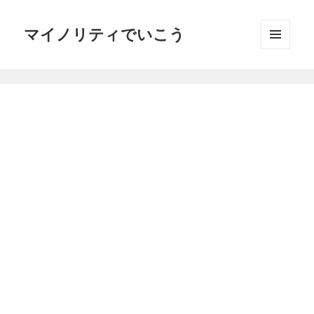
マイノリティでいこう
メニュ
ーとウ
ィジェ
ット