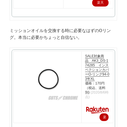
楽天
で購
入
ミッションオイルを交換する時に必要なはずのOリン
グ。本当に必要かちょっと自信ない。
SALE対象商
品 AK3_DS-1
74285 インス
ペクションカバ
ーO-リング94-0
3年XL
価格：170円
（税込、送料
別)
(2020/8/6時
点)
楽
天