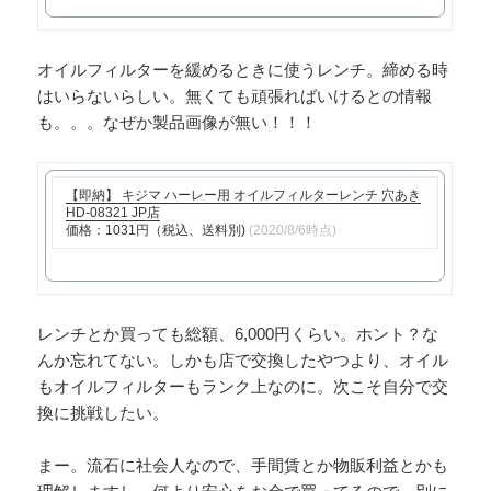
で
購
オイルフィルターを緩めるときに使うレンチ。締める時
入
はいらないらしい。無くても頑張ればいけるとの情報
も。。。なぜか製品画像が無い！！！
【即納】 キジマ ハーレー用 オイルフィルターレンチ 穴あき
HD-08321 JP店
価格：1031円（税込、送料別)
(2020/8/6時点)
レンチとか買っても総額、6,000円くらい。ホント？な
んか忘れてない。しかも店で交換したやつより、オイル
もオイルフィルターもランク上なのに。次こそ自分で交
換に挑戦したい。
まー。流石に社会人なので、手間賃とか物販利益とかも