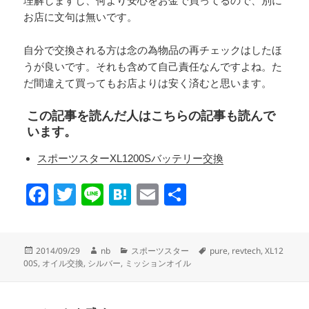
理解しますし、何より安心をお金で買ってるので、別に
お店に文句は無いです。
自分で交換される方は念の為物品の再チェックはしたほ
うが良いです。それも含めて自己責任なんですよね。た
だ間違えて買ってもお店よりは安く済むと思います。
この記事を読んだ人はこちらの記事も読んで
います。
スポーツスターXL1200Sバッテリー交換
F
T
Li
H
E
共
a
wi
n
at
m
有
c
tt
e
e
ail
投
作
カ
タ
2014/09/29
nb
スポーツスター
pure
,
revtech
,
XL12
e
er
n
稿
成
テ
グ
00S
,
オイル交換
,
シルバー
,
ミッションオイル
日:
者
ゴ
b
a
リ
o
ー