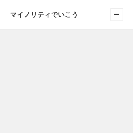
マイノリティでいこう
メニュ
ーとウ
ィジェ
ット