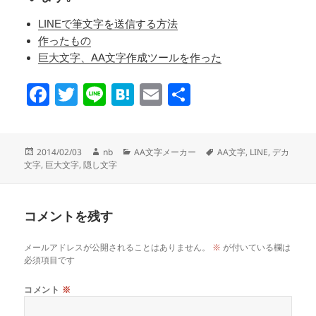
LINEで筆文字を送信する方法
作ったもの
巨大文字、AA文字作成ツールを作った
F
T
Li
H
E
共
a
wi
n
at
m
有
c
tt
e
e
ail
投
作
カ
タ
2014/02/03
nb
AA文字メーカー
AA文字
,
LINE
,
デカ
e
er
n
稿
成
テ
グ
文字
,
巨大文字
,
隠し文字
日:
者
ゴ
b
a
リ
o
ー
コメントを残す
o
k
メールアドレスが公開されることはありません。
※
が付いている欄は
必須項目です
コメント
※