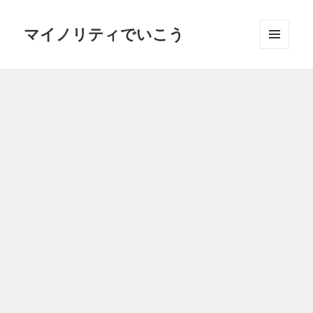
マイノリティでいこう
メニュ
ーとウ
ィジェ
ット