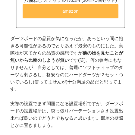
八幡ねじ ステップル No.3/4 (30本×5個セット)
amazon
ダーツボードの品質が気になったが、あっという間に飽
きる可能性があるのでとりあえず最安のものにした。実
際物が来てからの品質の感想ですが
他の物を見たことが
無いから比較のしようが無い
です(笑)。何の参考にもな
りませんが、自分としては、普通にソフトティップのダ
ーツも刺さるし、格安なのにハードダーツが２セットつ
いているし(使ってませんが)十分満足の品だと思ってま
す。
実際の設置でまず問題になる設置場所ですが、ダーツボ
ードの設置場所は、突っ張りパーテーションさえ設置出
来れば良いのでどうとでもなると思います。部屋の壁際
とかに置きましょう。