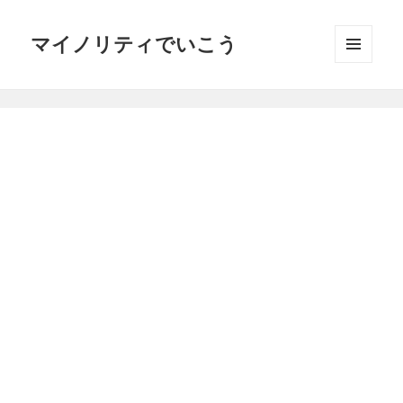
マイノリティでいこう
メニュ
ーとウ
ィジェ
ット