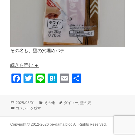
その名も、壁の穴埋めパテ
壁の穴をダイソーのパテで埋める
続きを読む
F
T
Li
H
E
共
a
wi
n
at
m
有
c
tt
e
e
ail
投
カ
タ
2025/05/01
その他
ダイソー
,
壁の穴
e
er
n
稿
壁の穴をダイソーのパテで埋める に
テ
グ
コメントを残す
日:
ゴ
b
a
リ
o
ー
Copyright © 2012-2026
be-dama blog
All Rights Reserved.