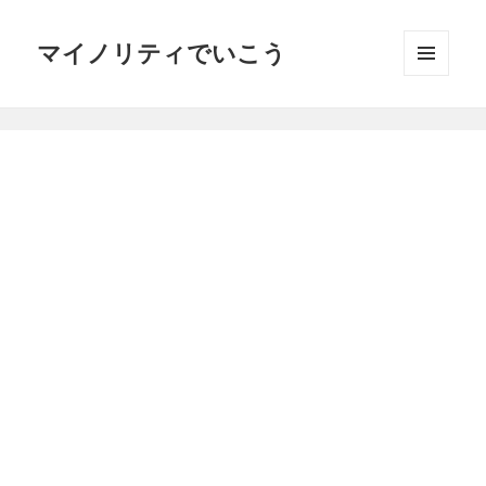
マイノリティでいこう
メニュ
ーとウ
ィジェ
ット